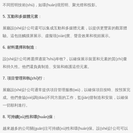
不同照明技術(shù)，如環(huán)境照明、聚光燈和投影。
5. 互動和多媒體元素
：
展廳設(shè)計公司還可以集成互動和多媒體元素，以提供更豐富的觀眾體
驗。這包括觸摸屏展示、虛擬現(xiàn)實、聲音效果和視頻展示。
6. 材料選擇和制造
：
設(shè)計公司將選擇適當?shù)牟牧?，以確保展示裝置和元素的質(zhì)量
和持久性。他們還負責制造、安裝和維護這些元素。
7. 項目管理和執(zhí)行
：
展廳設(shè)計公司通常提供項目管理服務(wù)，以確保項目按時、按預算完
成。他們會協(xié)調(diào)不同方面的工作，監(jiān)督制造和安裝，以確保
一切順利進行。
8. 可持續(xù)性和環(huán)保
：
越來越多的公司關(guān)注可持續(xù)性和環(huán)保。設(shè)計公司可以